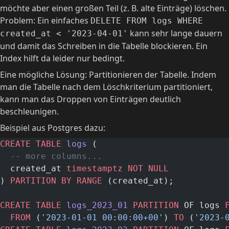
möchte aber einen großen Teil (z. B. alte Einträge) löschen.
Problem: Ein einfaches
DELETE FROM logs WHERE
kann sehr lange dauern
created_at < '2023-04-01'
und damit das Schreiben in die Tabelle blockieren. Ein
Index hilft da leider nur bedingt.
Eine mögliche Lösung: Partitionieren der Tabelle. Indem
man die Tabelle nach dem Löschkriterium partitioniert,
kann man das Droppen von Einträgen deutlich
beschleunigen.
Beispiel aus Postgres dazu:
CREATE
 TABLE
 logs
 (
  -- more columns...
  created_at 
timestamptz
 NOT NULL
) 
PARTITION
 BY
 RANGE
 (created_at);
CREATE
 TABLE
 logs_2023_01
 PARTITION
 OF logs 
  FROM
 (
'2023-01-01 00:00:00+00'
) 
TO
 (
'2023-