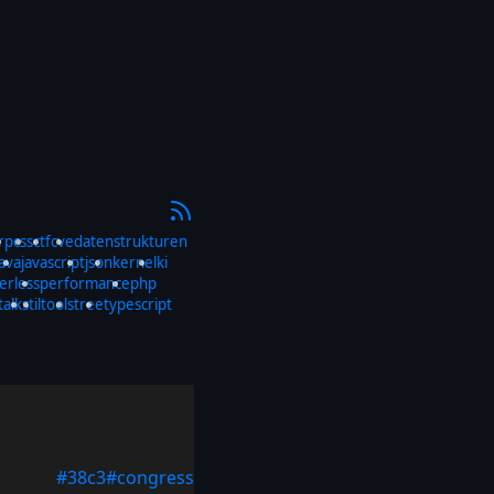
rp
css
ctf
cve
datenstrukturen
java
javascript
json
kernel
ki
erless
performance
php
talks
til
tools
tree
typescript
#38c3
#congress