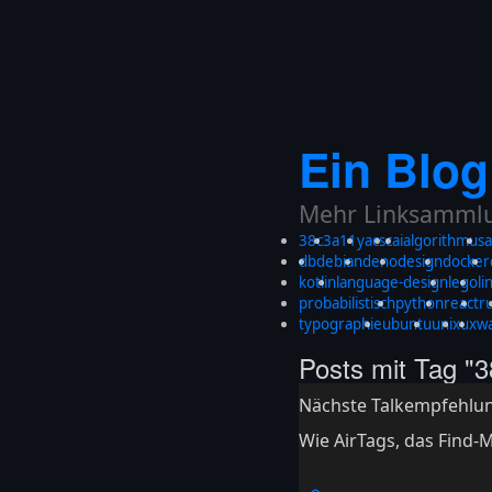
Ein Blog
Mehr Linksammlun
38c3
a11y
acsc
ai
algorithmus
a
db
debian
deno
design
docker
kotlin
language-design
lego
li
probabilistisch
python
react
r
typographie
ubuntu
unix
ux
w
Posts mit Tag "3
Nächste Talkempfehlu
Wie AirTags, das Find-