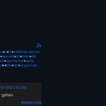
rp
css
ctf
cve
datenstrukturen
java
javascript
json
kernel
ki
erless
performance
php
talks
til
tools
tree
typescript
for LED Circuits
r gehen.
#elektronik