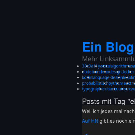
Ein Blog
Mehr Linksammlun
38c3
a11y
acsc
ai
algorithmus
a
db
debian
deno
design
docker
kotlin
language-design
lego
li
probabilistisch
python
react
r
typographie
ubuntu
unix
ux
w
Posts mit Tag "e
Weil ich jedes mal na
Auf HN
gibt es noch ein