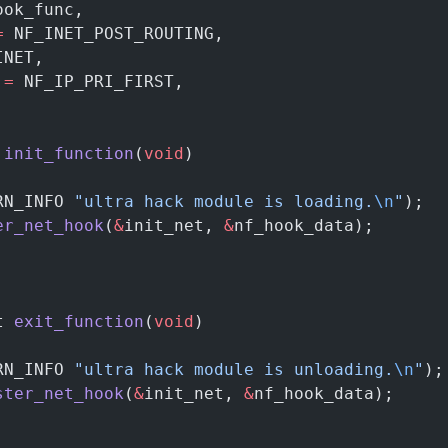
ook_func,
=
 NF_INET_POST_ROUTING,
INET,
 
=
 NF_IP_PRI_FIRST,
 
init_function
(
void
)
RN_INFO 
"ultra hack module is loading.
\n
"
);
er_net_hook
(
&
init_net, 
&
nf_hook_data);
t 
exit_function
(
void
)
RN_INFO 
"ultra hack module is unloading.
\n
"
);
ster_net_hook
(
&
init_net, 
&
nf_hook_data);