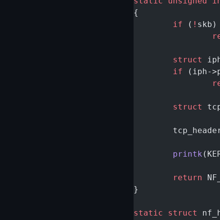
static
 unsigned
 i
{
	if
 (
!
skb)
		
	struct
 ip
	if
 (iph->
		
	struct
 tc
	tcp_heade
	printk
(KE
	return
 NF
}
static
 struct
 nf_