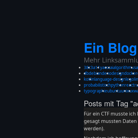
Ein Blog
Mehr Linksammlun
38c3
a11y
acsc
ai
algorithmus
a
db
debian
deno
design
docker
kotlin
language-design
lego
li
probabilistisch
python
react
r
typographie
ubuntu
unix
ux
w
Posts mit Tag "a
Für ein CTF musste ich
gesagt mussten Daten 
werden).