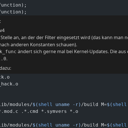
function);
function);
:
Pv4
 Stelle an, an der der Filter eingesetzt wird (das kann man
 nach anderen Konstanten schauen).
ändert sich gerne mal bei Kernel-Updates. Die aus 
k_func
.
1.0
 dazu:
ck.o
_hack.o
lib/modules/
$(
shell
 uname -r)
/build M=
$(
shell
 *.mod.c .*.cmd *.symvers *.o
lib/modules/
$(
shell
 uname -r)
/build M=
$(
shell