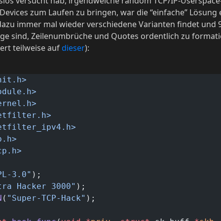
los versucht hab, irgendwelche random TCP/IP-Userspace-
evices zum Laufen zu bringen, war die “einfache” Lösung ei
azu immer mal wieder verschiedene Varianten findet und 
age sind, Zeilenumbrüche und Quotes ordentlich zu formatie
ert teilweise auf
dieser
):
nit.h>
odule.h>
ernel.h>
etfilter.h>
etfilter_ipv4.h>
p.h>
cp.h>
PL-3.0"
);
tra Hacker 3000"
);
N
(
"Super-TCP-Hack"
);