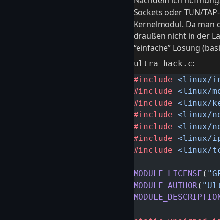
Nachdem ich hoffnungs
Sockets oder TUN/TAP-D
Kernelmodul. Da man d
draußen nicht in der L
“einfache” Lösung (basi
:
ultra_hack.c
#include
 <linux/i
#include
 <linux/m
#include
 <linux/k
#include
 <linux/n
#include
 <linux/n
#include
 <linux/i
#include
 <linux/t
MODULE_LICENSE
(
"G
MODULE_AUTHOR
(
"Ul
MODULE_DESCRIPTIO