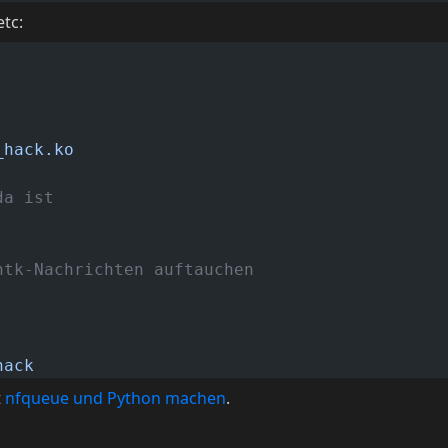
tc:
_hack.ko
da ist
ntk-Nachrichten auftauchen
hack
t
nfqueue und Python
machen
.