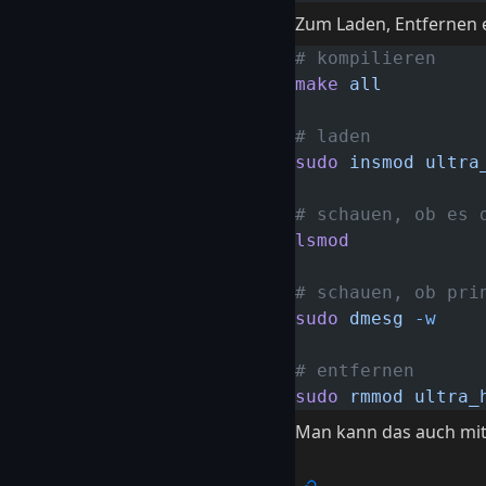
Zum Laden, Entfernen e
# kompilieren
make
 all
# laden
sudo
 insmod
 ultra
# schauen, ob es 
lsmod
# schauen, ob pri
sudo
 dmesg
 -w
# entfernen
sudo
 rmmod
 ultra_
Man kann das auch mi