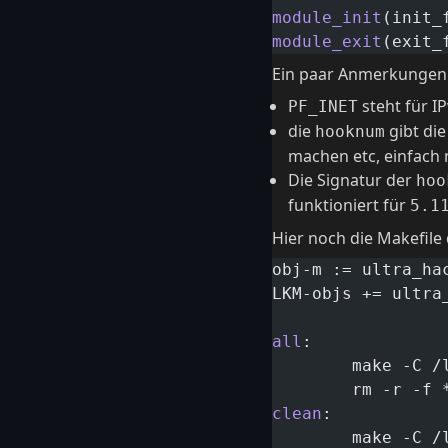
module_init
(init_
module_exit
(exit_
Ein paar Anmerkungen
steht für I
PF_INET
die
gibt die
hooknum
machen etc, einfach
Die Signatur der
hoo
funktioniert für
5.1
Hier noch die Makefile
obj-m := ultra_ha
LKM-objs += ultra
all
:
	make -C /
	rm -r -f
clean
:
	make -C /