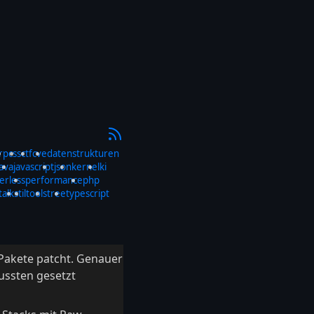
rp
css
ctf
cve
datenstrukturen
java
javascript
json
kernel
ki
erless
performance
php
talks
til
tools
tree
typescript
-Pakete patcht. Genauer
ussten gesetzt