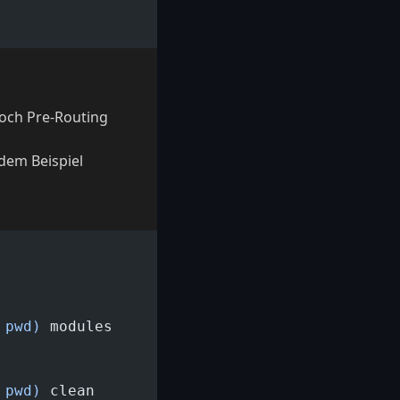
 noch Pre-Routing
dem Beispiel
 pwd)
 modules
 pwd)
 clean