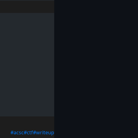
#acsc
#ctf
#writeup