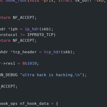
nt
 hook_func
(
void
 *
priv
, 
struct
 sk_buff 
*
skb
,
return
 NF_ACCEPT;
hdr 
*
iph 
=
 ip_hdr
(skb);
protocol 
!=
 IPPROTO_TCP)
return
 NF_ACCEPT;
phdr 
*
tcp_header 
=
 tcp_hdr
(skb);
r->res1 
=
 0b
1010
;
RN_DEBUG 
"ultra hack is hacking.
\n
"
);
_ACCEPT;
hook_ops nf_hook_data 
=
 {