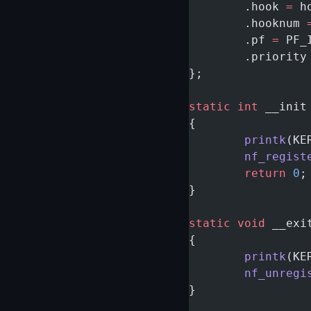
	.hook 
=
 h
	.hooknum 
	.pf 
=
 PF_
	.priority
};
static
 int
 __init
{
	printk
(KE
	nf_regist
	return
 0
;
}
static
 void
 __exi
{
	printk
(KE
	nf_unregi
}