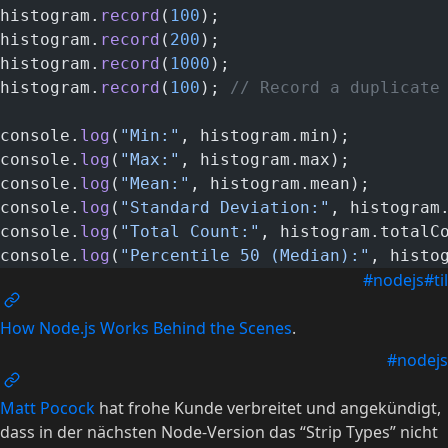
histogram.
record
(
100
);
histogram.
record
(
200
);
histogram.
record
(
1000
);
histogram.
record
(
100
); 
// Record a duplicate
console.
log
(
"Min:"
, histogram.min);
console.
log
(
"Max:"
, histogram.max);
console.
log
(
"Mean:"
, histogram.mean);
console.
log
(
"Standard Deviation:"
, histogram
console.
log
(
"Total Count:"
, histogram.totalC
console.
log
(
"Percentile 50 (Median):"
, histo
#nodejs
#til
How Node.js Works Behind the Scenes
.
#nodejs
Matt Pocock
hat frohe Kunde verbreitet und angekündigt,
dass in der nächsten Node-Version das “Strip Types” nicht