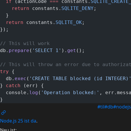
  if
 (actionCode 
===
 constants.
SQLITE_CREATE
    return
 constants.
SQLITE_DENY
;
  }
  return
 constants.
SQLITE_OK
;
});
// This will work
db.
prepare
(
'SELECT 1'
).
get
();
// This will throw an error due to authoriza
try
 {
  db.
exec
(
'CREATE TABLE blocked (id INTEGER)
} 
catch
 (err) {
  console.
log
(
'Operation blocked:'
, err.mess
}
#til
#db
#nodejs
Node.js 25 ist da
.
Neu ist: