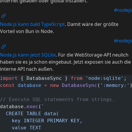
Internet geladen oder global installiert.
#nodejs
Node.js kann bald TypeScript
. Damit wäre der größte
Vorteil von Bun in Node.
#nodejs
Node.js kann jetzt SQLite
. Für die WebStorage-API neulich
haben sie es ja schon eingebaut. Jetzt exposen sie auch die
interne API nach außen.
import
 { DatabaseSync } 
from
 'node:sqlite'
;
const
 database
 =
 new
 DatabaseSync
(
':memory:'
// Execute SQL statements from strings.
database.
exec
(
`
  CREATE TABLE data(
    key INTEGER PRIMARY KEY,
    value TEXT