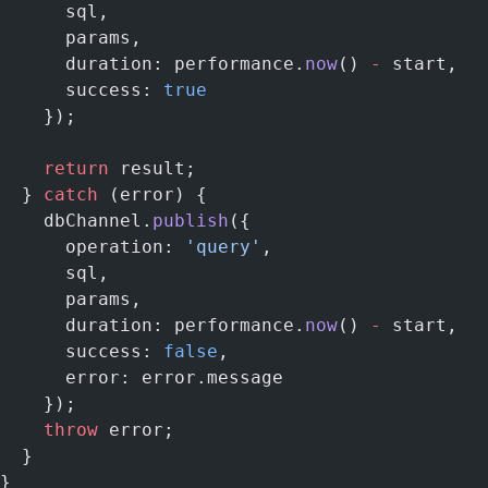
      sql,
      params,
      duration: performance.
now
() 
-
 start,
      success: 
true
    });
    return
 result;
  } 
catch
 (error) {
    dbChannel.
publish
({
      operation: 
'query'
,
      sql,
      params,
      duration: performance.
now
() 
-
 start,
      success: 
false
,
      error: error.message
    });
    throw
 error;
  }
}