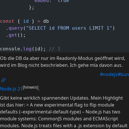
            embed
: 
"true"
          };
const
 { 
id
 } 
=
 db
  .
query
(
"SELECT id FROM users LIMIT 1"
)
  .
get
();
console.
log
(id); 
// 1
Ob die DB da aber nur im Readonly-Modus geöffnet wird,
wird im Blog nicht beschrieben. Ich gehe mla davon aus.
#nodejs
#bun
[hinweis]
Node.js 21
.
Gibt keine wirklich spannenden Updates. Mein Highlight
ist das hier: > A new experimental flag to flip module
defaults (–experimental-default-type) – Node.js has two
module systems: CommonJS modules and ECMAScript
modules. Node.js treats files with a .js extension by default