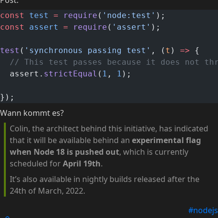
const
 test
 =
 require
(
'node:test'
);
const
 assert
 =
 require
(
'assert'
);
test
(
'synchronous passing test'
, (
t
) 
=>
 {
  // This test passes because it does not th
  assert.
strictEqual
(
1
, 
1
);
});
Wann kommt es?
Colin, the architect behind this initiative, has indicated
that it will be available behind an
experimental flag
when Node 18 is pushed out
, which is currently
scheduled for
April 19th
.
It’s also available in nightly builds released after the
24th of March, 2022.
#nodejs