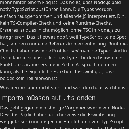
mehr hinter einem Flag ist. Das heißt, dass Node.js bald
nativ TypeScript ausführen kann. Die Types werden
einfach rausgenommen und alles wie JS interpretiert. D.h.
kein TS-Compiler-Check und keine Runtime-Checks.
Ersteres ist quasi nicht möglich, ohne TSC in Node.js zu
integrieren. Das ist etwas doof, weil TypeScript keine Spec
hat, sondern nur eine Referenzimplementierung. Runtime-
Checks haben dasselbe Problen
und
manche Typen sind in
TS so komplex, dass allein das Type-Checken bspw. eines
Funktionsparameters mehr Zeit in Anspruch nehmen
kann, als die eigentliche Funktion. Insoweit gut, dass
beides kein Teil hiervon ist.
Was bei ihm aber nicht steht und was durchaus wichtig ist:
Imports müssen auf
enden
.ts
Das geht gegen die bisherige Vorgehensweise von Node-
Devs bei JS (die haben üblicherweise die Erweiterung
weggelassen) und gegen die Empfehlung von TypeScript
selbst (
verwenden, auch, wenn es eine
-Datei ist).
.js
.ts