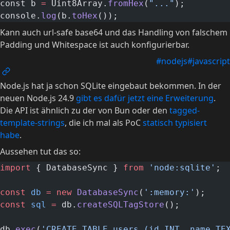
const b 
=
 Uint8Array.
fromHex
(
"..."
);
console.
log
(b.
toHex
());
Kann auch url-safe base64 und das Handling von falschem
Padding und Whitespace ist auch konfigurierbar.
#nodejs
#javascript
Node.js hat ja schon SQLite eingebaut bekommen. In der
neuen Node.js 24.9
gibt es dafür jetzt eine Erweiterung
.
Die API ist ähnlich zu der von Bun oder den
tagged-
template-strings
, die ich mal als PoC
statisch typisiert
habe
.
Aussehen tut das so:
import
 { DatabaseSync } 
from
 'node:sqlite'
;
const
 db
 =
 new
 DatabaseSync
(
':memory:'
);
const
 sql
 =
 db.
createSQLTagStore
();
db.
exec
(
'CREATE TABLE users (id INT, name TE