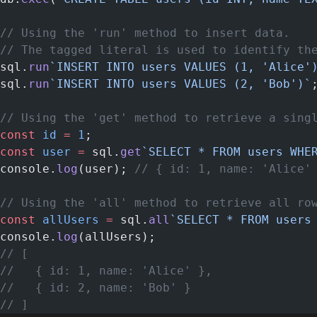
// Using the 'run' method to insert data.
// The tagged literal is used to identify th
sql.
run
`INSERT INTO users VALUES (1, 'Alice'
sql.
run
`INSERT INTO users VALUES (2, 'Bob')`
// Using the 'get' method to retrieve a sing
const
 id
 =
 1
;
const
 user
 =
 sql.
get
`SELECT * FROM users WHE
console.
log
(user); 
// { id: 1, name: 'Alice'
// Using the 'all' method to retrieve all ro
const
 allUsers
 =
 sql.
all
`SELECT * FROM users
console.
log
(allUsers);
// [
//   { id: 1, name: 'Alice' },
//   { id: 2, name: 'Bob' }
// ]