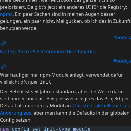
mehr bekommen, weil Microsoft das ganze nicht so
preiorisiert. Da gibt’s jetzt ein anderes UI für die Registry:
npmx
. Ein paar Sachen sind in meinen Augen besser
gelungen, ein paar nicht. Mal gucken, ob ich das in Zukunft
benutzen werde.
#nodejs
Node.js 16 to 25 Performance Benchmarks
.
#nodejs
Wer häufiger mal npm-Module anlegt, verwendet dafür
vielleicht oft
.
npm init
Der Befehl ist seit Jahren standard, aber die Werte darin
sind immer noch alt. Beispielsweise legt es das Projekt per
Default als
-Modul an.
Das steht aktuell noch als
commonjs
Änderung aus
, aber man kann die Defaults in der globalen
Config setzen:
npm
 config
 set
 init-type
 module