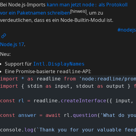
Bei Node.js-Imports
kann man jetzt
als Protokoll
node:
[hinweis]
vor ein Paketnamen schreiben
, um zu
verdeutlichen, dass es ein Node-Builtin-Modul ist.
#nodejs
Node.js 17
.
Neu:
Support für
Intl.DisplayNames
Eine Promise-basierte
-API:
readline
import
 *
 as
 readline 
from
 'node:readline/pro
import
 { stdin 
as
 input, stdout 
as
 output } 
const
 rl
 =
 readline.
createInterface
({ input,
const
 answer
 =
 await
 rl.
question
(
'What do yo
console.
log
(
`Thank you for your valuable fee