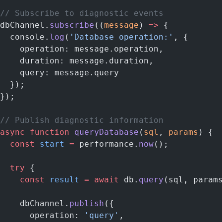
// Subscribe to diagnostic events
dbChannel.
subscribe
((
message
) 
=>
 {
  console.
log
(
'Database operation:'
, {
    operation: message.operation,
    duration: message.duration,
    query: message.query
  });
});
// Publish diagnostic information
async
 function
 queryDatabase
(
sql
, 
params
) {
  const
 start
 =
 performance.
now
();
  try
 {
    const
 result
 =
 await
 db.
query
(sql, param
    dbChannel.
publish
({
      operation: 
'query'
,