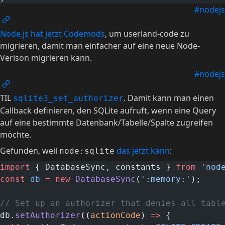
#nodejs
Node.js hat jetzt Codemods
, um userland-code zu
migrieren, damit man einfacher auf eine neue Node-
Verison migrieren kann.
#nodejs
TIL
. Damit kann man einen
sqlite3_set_authorizer
Callback definieren, den SQLite aufruft, wenn eine Query
auf eine bestimmte Datenbank/Tabelle/Spalte zugreifen
möchte.
Gefunden, weil
das jetzt kann
:
node:sqlite
import
 { DatabaseSync, constants } 
from
 'nod
const
 db
 =
 new
 DatabaseSync
(
':memory:'
);
// Set up an authorizer that denies all tabl
db.
setAuthorizer
((
actionCode
) 
=>
 {