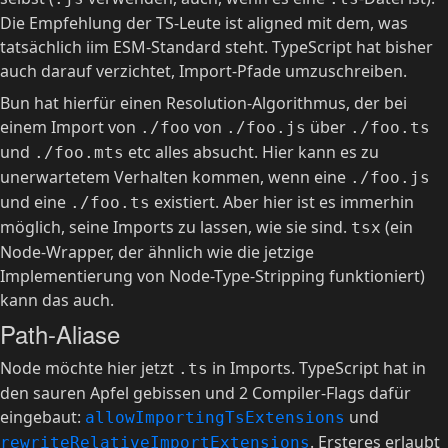
Die Empfehlung der TS-Leute ist aligned mit dem, was
tatsächlich iim ESM-Standard steht. TypeScript hat bisher
auch darauf verzichtet, Import-Pfade umzuschreiben.
Bun hat hierfür einen Resolution-Algorithmus, der bei
einem Import von
von
über
./foo
./foo.js
./foo.ts
und
etc alles absucht. Hier kann es zu
./foo.mts
unerwartetem Verhalten kommen, wenn eine
./foo.js
und eine
existiert. Aber hier ist es immerhin
./foo.ts
möglich, seine Imports zu lassen, wie sie sind.
(ein
tsx
Node-Wrapper, der ähnlich wie die jetzige
Implementierung von Node-Type-Stripping funktioniert)
kann das auch.
Path-Aliase
Node möchte hier jetzt
in Imports. TypeScript hat in
.ts
den sauren Apfel gebissen und 2 Compiler-Flags dafür
eingebaut:
und
allowImportingTsExtensions
. Ersteres erlaubt
rewriteRelativeImportExtensions