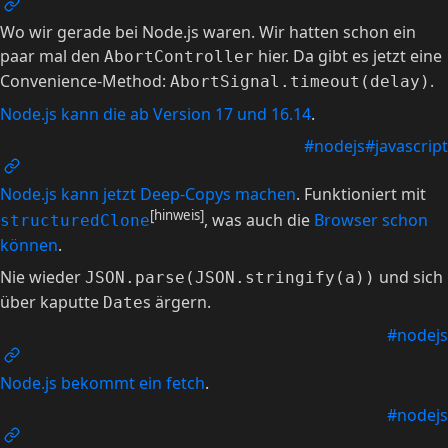
Wo wir gerade bei Node.js waren. Wir hatten schon ein
paar mal den
hier. Da gibt es jetzt eine
AbortController
Convenience-Method:
.
AbortSignal.timeout(delay)
Node.js kann die ab Version 17 und 16.14
.
#nodejs
#javascript
Node.js kann jetzt Deep-Copys machen
. Funktioniert mit
[hinweis]
, was auch die
Browser schon
structuredClone
können
.
Nie wieder
und sich
JSON.parse(JSON.stringify(a))
über kaputte
s ärgern.
Date
#nodejs
Node.js bekommt ein fetch
.
#nodejs