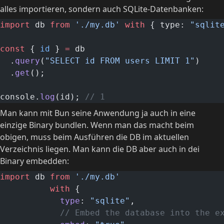
alles importieren, sondern auch SQLite-Datenbanken:
import
 db 
from
 './my.db'
 with
 { type: 
"sqlit
const
 { 
id
 } 
=
 db
  .
query
(
"SELECT id FROM users LIMIT 1"
)
  .
get
();
console.
log
(id); 
// 1
Man kann mit Bun seine Anwendung ja auch in eine
einzige Binary bundlen. Wenn man das macht beim
obigen, muss beim Ausführen die DB im aktuellen
Verzeichnis liegen. Man kann die DB aber auch in dei
Binary embedden:
import
 db 
from
 './my.db'
          with
 {
            type
: 
"sqlite"
,
            // Embed the database into the e