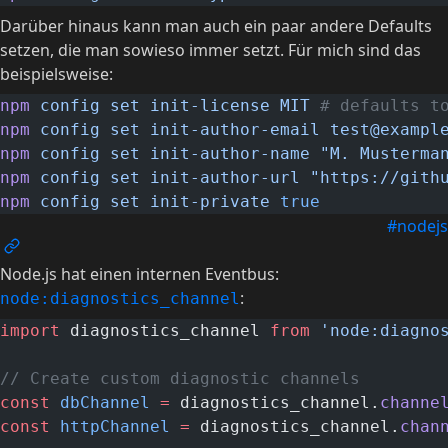
Darüber hinaus kann man auch ein paar andere Defaults
setzen, die man sowieso immer setzt. Für mich sind das
beispielsweise:
npm
 config
 set
 init-license
 MIT
 # defaults t
npm
 config
 set
 init-author-email
 test@exampl
npm
 config
 set
 init-author-name
 "M. Musterma
npm
 config
 set
 init-author-url
 "https://gith
npm
 config
 set
 init-private
 true
#nodejs
Node.js hat einen internen Eventbus:
:
node:diagnostics_channel
import
 diagnostics_channel 
from
 'node:diagno
// Create custom diagnostic channels
const
 dbChannel
 =
 diagnostics_channel.
channe
const
 httpChannel
 =
 diagnostics_channel.
chan