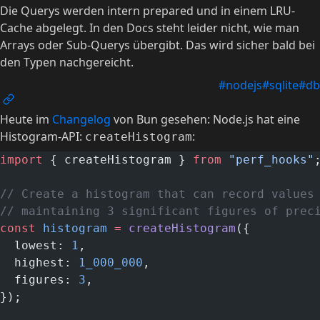
Die Querys werden intern prepared und in einem LRU-
Cache abgelegt. In den Docs steht leider nicht, wie man
Arrays oder Sub-Querys übergibt. Das wird sicher bald bei
den Typen nachgereicht.
#nodejs
#sqlite
#db
Heute im
Changelog
von Bun gesehen: Node.js hat eine
Histogram-API:
:
createHistogram
import
 { createHistogram } 
from
 "perf_hooks"
// Create a histogram that can record values
// maintaining 3 significant figures of prec
const
 histogram
 =
 createHistogram
({
  lowest: 
1
,
  highest: 
1_000_000
,
  figures: 
3
,
});