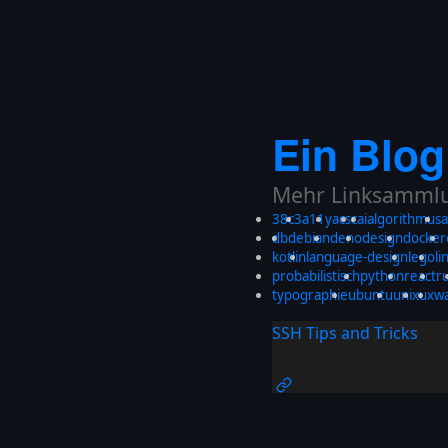
Ein Blog
Mehr Linksammlun
38c3
a11y
acsc
ai
algorithmus
a
db
debian
deno
design
docker
kotlin
language-design
lego
li
probabilistisch
python
react
r
typographie
ubuntu
unix
ux
w
SSH Tips and Tricks