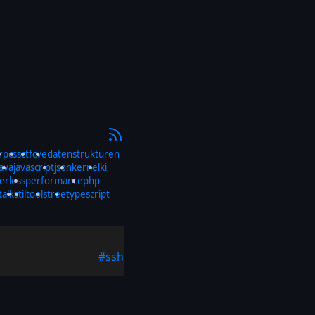
rp
css
ctf
cve
datenstrukturen
java
javascript
json
kernel
ki
erless
performance
php
talks
til
tools
tree
typescript
#ssh