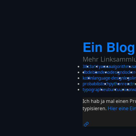
Ein Blog
Mehr Linksammlun
38c3
a11y
acsc
ai
algorithmus
a
db
debian
deno
design
docker
kotlin
language-design
lego
li
probabilistisch
python
react
r
typographie
ubuntu
unix
ux
w
Ich hab ja mal einen P
typisieren.
Hier eine E