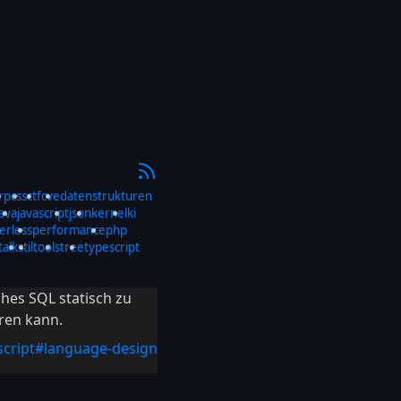
rp
css
ctf
cve
datenstrukturen
java
javascript
json
kernel
ki
erless
performance
php
talks
til
tools
tree
typescript
hes SQL statisch zu
ren kann.
cript
#language-design