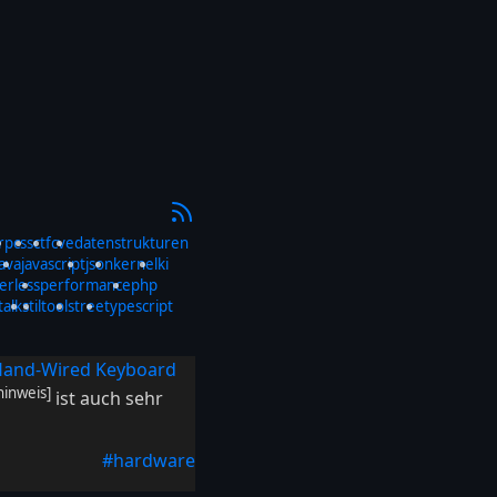
rp
css
ctf
cve
datenstrukturen
java
javascript
json
kernel
ki
erless
performance
php
talks
til
tools
tree
typescript
 Hand-Wired Keyboard
hinweis]
ist auch sehr
#hardware