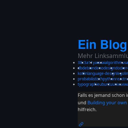
Ein Blog
Mehr Linksammlun
38c3
a11y
acsc
ai
algorithmus
a
db
debian
deno
design
docker
kotlin
language-design
lego
li
probabilistisch
python
react
r
typographie
ubuntu
unix
ux
w
Falls es jemand schon
und
Building your own
hilfreich.