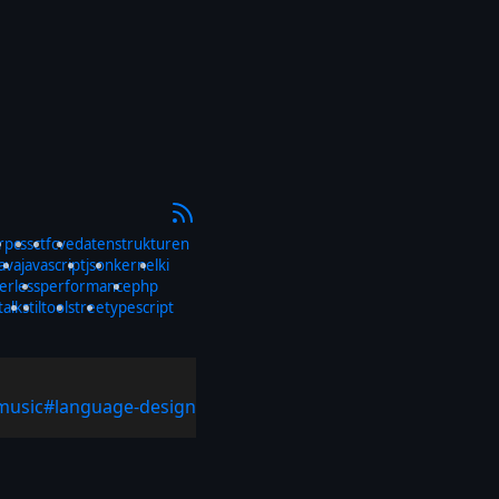
rp
css
ctf
cve
datenstrukturen
java
javascript
json
kernel
ki
erless
performance
php
talks
til
tools
tree
typescript
music
#language-design