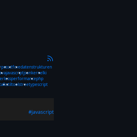
rp
css
ctf
cve
datenstrukturen
java
javascript
json
kernel
ki
erless
performance
php
talks
til
tools
tree
typescript
#javascript