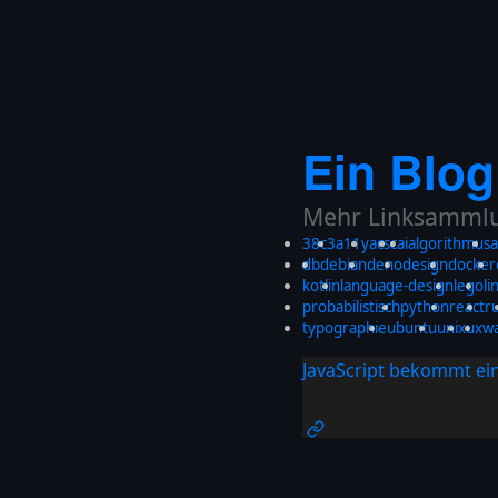
Ein Blog
Mehr Linksammlun
38c3
a11y
acsc
ai
algorithmus
a
db
debian
deno
design
docker
kotlin
language-design
lego
li
probabilistisch
python
react
r
typographie
ubuntu
unix
ux
w
JavaScript bekommt ei