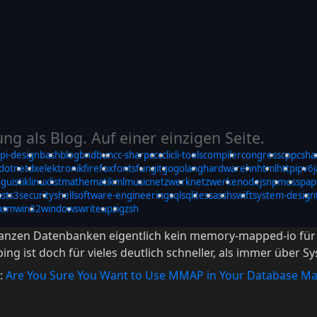
g als Blog. Auf einer einzigen Seite.
pi-design
bash
blog
bnd
bun
c
c-sharp
ccc
cli
cli-tools
compiler
congress
cpp
csha
dotnet
dx
elektronik
firefox
fonts
fun
git
go
golang
hardware
hn
html
http
ipv6
nguistik
linux
list
mathematik
ml
music
netzwerk
netzwerke
nodejs
npm
oss
pap
ust
s3
security
shell
software-engineering
sql
sqlite
ssa
ssh
swift
system-design
asm
win32
windows
writeup
zig
zsh
nzen Datenbanken eigentlich kein memory-mapped-io für d
 ist doch für vieles deutlich schneller, als immer über Sy
t:
Are You Sure You Want to Use MMAP in Your Database 