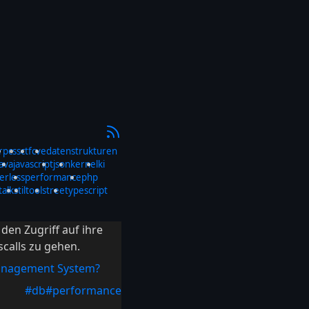
rp
css
ctf
cve
datenstrukturen
java
javascript
json
kernel
ki
erless
performance
php
talks
til
tools
tree
typescript
en Zugriff auf ihre
scalls zu gehen.
Management System?
#db
#performance