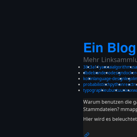
Ein Blog
Mehr Linksammlun
38c3
a11y
acsc
ai
algorithmus
a
db
debian
deno
design
docker
kotlin
language-design
lego
li
probabilistisch
python
react
r
typographie
ubuntu
unix
ux
w
Warum benutzen die ga
Stammdateien? mmapping
Hier wird es beleuchte