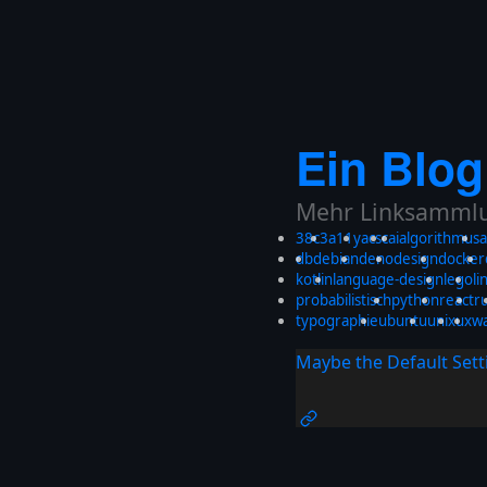
Ein Blog
Mehr Linksammlun
38c3
a11y
acsc
ai
algorithmus
a
db
debian
deno
design
docker
kotlin
language-design
lego
li
probabilistisch
python
react
r
typographie
ubuntu
unix
ux
w
Maybe the Default Sett