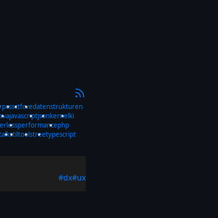
rp
css
ctf
cve
datenstrukturen
java
javascript
json
kernel
ki
erless
performance
php
talks
til
tools
tree
typescript
#dx
#ux