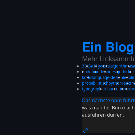
Ein Blog
Mehr Linksammlun
38c3
a11y
acsc
ai
algorithmus
a
db
debian
deno
design
docker
kotlin
language-design
lego
li
probabilistisch
python
react
r
typographie
ubuntu
unix
ux
w
Das nächste npm führt 
was man bei Bun macht:
ausführen dürfen.