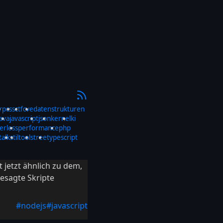
rp
css
ctf
cve
datenstrukturen
java
javascript
json
kernel
ki
erless
performance
php
talks
til
tools
tree
typescript
t jetzt ähnlich zu dem,
besagte Skripte
#nodejs
#javascript