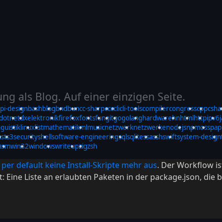
g als Blog. Auf einer einzigen Seite.
pi-design
bash
blog
bnd
bun
c
c-sharp
ccc
cli
cli-tools
compiler
congress
cpp
csha
dotnet
dx
elektronik
firefox
fonts
fun
git
go
golang
hardware
hn
html
http
ipv6
nguistik
linux
list
mathematik
ml
music
netzwerk
netzwerke
nodejs
npm
oss
pap
ust
s3
security
shell
software-engineering
sql
sqlite
ssa
ssh
swift
system-design
asm
win32
windows
writeup
zig
zsh
per default keine Install-Skripte mehr aus
. Der Workflow is
 Eine Liste an erlaubten Paketen in der package.json, die 