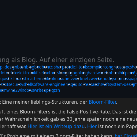
g als Blog. Auf einer einzigen Seite.
pi-design
bash
blog
bnd
bun
c
c-sharp
ccc
cli
cli-tools
compiler
congress
cpp
csha
dotnet
dx
elektronik
firefox
fonts
fun
git
go
golang
hardware
hn
html
http
ipv6
nguistik
linux
list
mathematik
ml
music
netzwerk
netzwerke
nodejs
npm
oss
pap
ust
s3
security
shell
software-engineering
sql
sqlite
ssa
ssh
swift
system-design
asm
win32
windows
writeup
zig
zsh
 Eine meiner lieblings-Strukturen, der
Bloom-Filter
.
t eines Bloom-Filters ist die False-Positive-Rate. Das ist di
ser Wahrscheinlichkeit gab es 30 Jahre später noch eine neu
lerhaft war.
Hier ist ein Writeup dazu
.
Hier
ist noch ein Pap
für Probleme mit einem Bloom-Filter haben kann,
hat Cloud