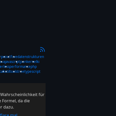
rp
css
ctf
cve
datenstrukturen
java
javascript
json
kernel
ki
erless
performance
php
talks
til
tools
tree
typescript
e Wahrscheinlichkeit für
e Formel, da die
er dazu.
flare mal