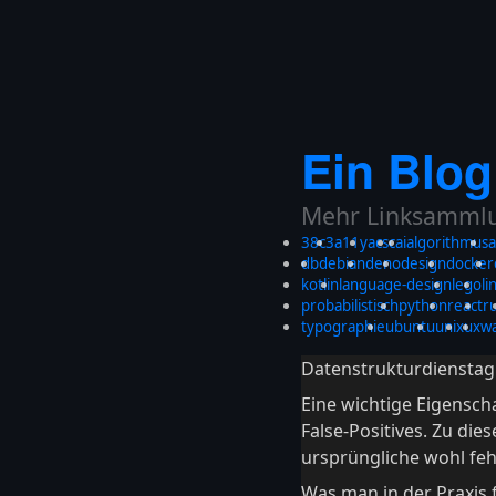
Ein Blog
Mehr Linksammlun
38c3
a11y
acsc
ai
algorithmus
a
db
debian
deno
design
docker
kotlin
language-design
lego
li
probabilistisch
python
react
r
typographie
ubuntu
unix
ux
w
Datenstrukturdienstag:
Eine wichtige Eigenschaf
False-Positives. Zu die
ursprüngliche wohl feh
Was man in der Praxis 