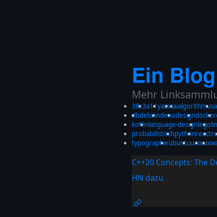
Ein Blog
Mehr Linksammlun
38c3
a11y
acsc
ai
algorithmus
a
db
debian
deno
design
docker
kotlin
language-design
lego
li
probabilistisch
python
react
r
typographie
ubuntu
unix
ux
w
C++20 Concepts: The De
HN dazu