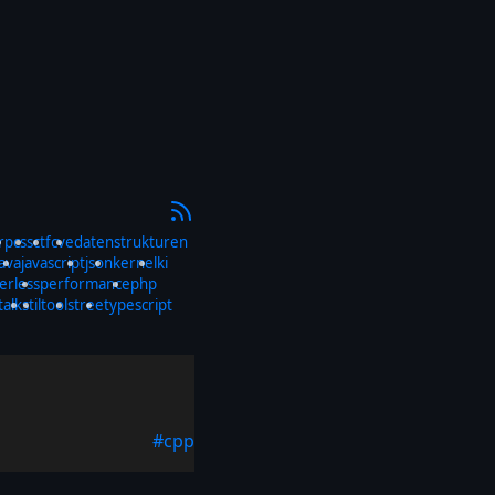
rp
css
ctf
cve
datenstrukturen
java
javascript
json
kernel
ki
erless
performance
php
talks
til
tools
tree
typescript
#cpp