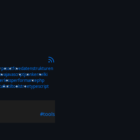
rp
css
ctf
cve
datenstrukturen
java
javascript
json
kernel
ki
erless
performance
php
talks
til
tools
tree
typescript
#tools