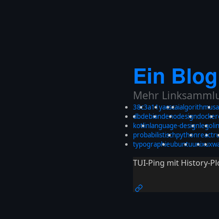
Ein Blog
Mehr Linksammlun
38c3
a11y
acsc
ai
algorithmus
a
db
debian
deno
design
docker
kotlin
language-design
lego
li
probabilistisch
python
react
r
typographie
ubuntu
unix
ux
w
TUI-Ping mit History-Pl